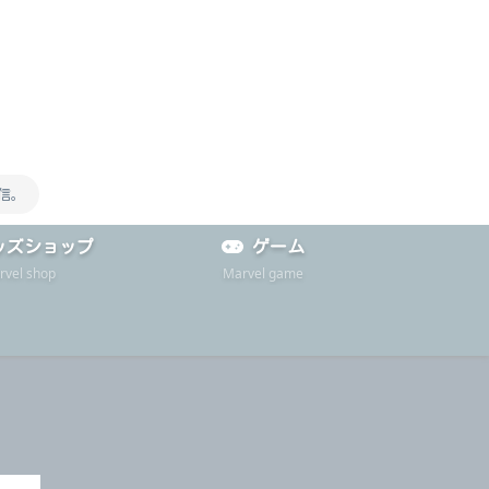
信。
ッズショップ
ゲーム
rvel shop
Marvel game